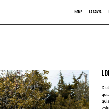
HOME
LA CANYA
LO
Dic
quia
qui
vol