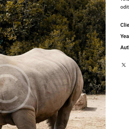
odit
Cli
Yea
Aut