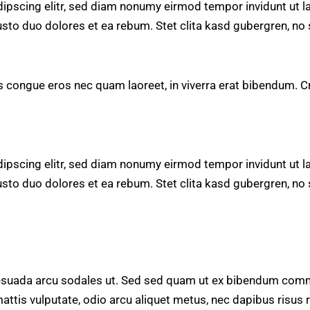
ipscing elitr, sed diam nonumy eirmod tempor invidunt ut l
usto duo dolores et ea rebum. Stet clita kasd gubergren, n
 congue eros nec quam laoreet, in viverra erat bibendum. Cras
ipscing elitr, sed diam nonumy eirmod tempor invidunt ut l
usto duo dolores et ea rebum. Stet clita kasd gubergren, n
lesuada arcu sodales ut. Sed sed quam ut ex bibendum comm
mattis vulputate, odio arcu aliquet metus, nec dapibus risus r