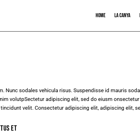
HOME
LA CANYA
um. Nunc sodales vehicula risus. Suspendisse id mauris sodal
s enim volutpSectetur adipiscing elit, sed do eiusm onsectetu
 tincidunt velit. Consectetur adipiscing elit, adipiscing elit, s
ATUS ET